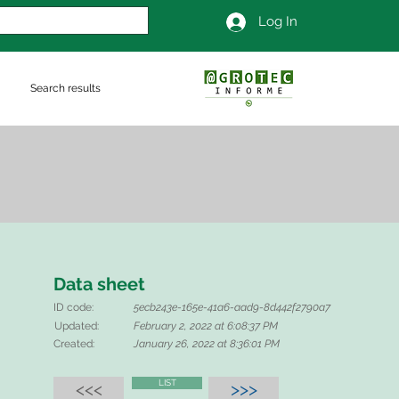
Log In
Search results
Data sheet
ID code:
5ecb243e-165e-41a6-aad9-8d442f2790a7
Updated:
February 2, 2022 at 6:08:37 PM
Created:
January 26, 2022 at 8:36:01 PM
LIST
<<<
>>>