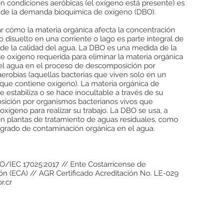
n condiciones aeróbicas (el oxígeno está presente) es
 de la demanda bioquímica de oxígeno (DBO).
r cómo la materia orgánica afecta la concentración
 disuelto en una corriente o lago es parte integral de
 de la calidad del agua. La DBO es una medida de la
e oxígeno requerida para eliminar la materia orgánica
del agua en el proceso de descomposición por
aerobias (aquellas bacterias que viven solo en un
que contiene oxígeno). La materia orgánica de
 estabiliza o se hace inocultable a través de su
ición por organismos bacterianos vivos que
oxígeno para realizar su trabajo. La DBO se usa, a
 plantas de tratamiento de aguas residuales, como
l grado de contaminación orgánica en el agua.
SO/IEC 17025:2017 // Ente Costarricense de
ón (ECA) // AGR Certificado Acreditación No. LE-029
r.cr