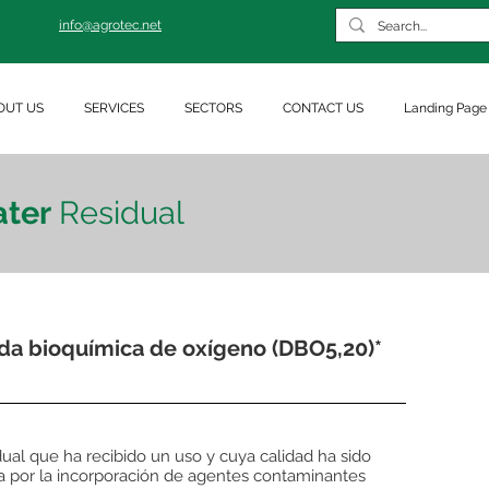
info@agrotec.net
OUT US
SERVICES
SECTORS
CONTACT US
Landing Page
ter
Residual
a bioquímica de oxígeno (DBO5,20)*
ual que ha recibido un uso y cuya calidad ha sido
a por la incorporación de agentes contaminantes