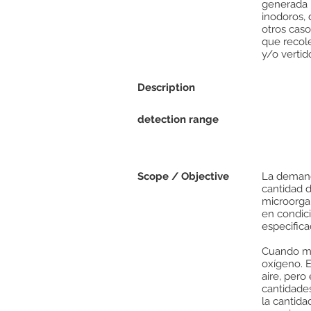
generada 
inodoros, 
otros caso
que recol
y/o vertid
Description
detection range
Scope / Objective
La demand
cantidad d
microorga
en condic
especifica
Cuando mi
oxígeno. 
aire, per
cantidade
la cantida