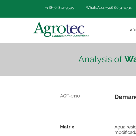
+1 (850) 872-9595
WhatsApp: +506 6034-4734
AB
Analysis of
Wa
AQT-0110
Demand
Matrix
Agua resid
modificad