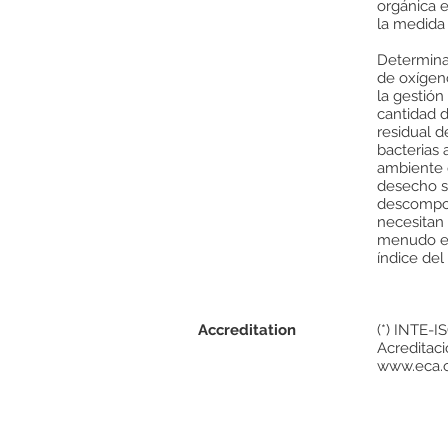
orgánica e
la medida
Determina
de oxígeno
la gestión
cantidad d
residual 
bacterias 
ambiente 
desecho se
descompos
necesitan 
menudo en
índice de
Accreditation
(*) INTE-I
Acreditaci
www.eca.o