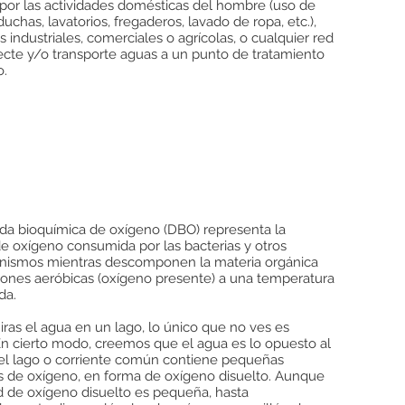
por las actividades domésticas del hombre (uso de
duchas, lavatorios, fregaderos, lavado de ropa, etc.),
s industriales, comerciales o agrícolas, o cualquier red
ecte y/o transporte aguas a un punto de tratamiento
o.
a bioquímica de oxígeno (DBO) representa la
e oxígeno consumida por las bacterias y otros
nismos mientras descomponen la materia orgánica
iones aeróbicas (oxígeno presente) a una temperatura
da.
ras el agua en un lago, lo único que no ves es
En cierto modo, creemos que el agua es lo opuesto al
o el lago o corriente común contiene pequeñas
s de oxígeno, en forma de oxígeno disuelto. Aunque
d de oxígeno disuelto es pequeña, hasta