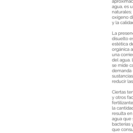
aproximad
agua, es 
naturales;
oxígeno d
y la calid
La presen
disuelto e
estética d
orgánica a
una corrie
del agua.
se mide c
demanda d
sustancia
reducir l
Ciertas te
y otros fa
fertiliza
la cantida
resulta en
agua que s
bacterias
que cons