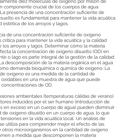
amente diez moléculas de oxígeno por millón de
un componente crucial de los cuerpos de agua
 La presencia de una concentración suficiente de
isuelto es fundamental para mantener la vida acuática
ad estética de los arroyos y lagos.
cia de una concentración suficiente de oxígeno
s crítica para mantener la vida acuática y la calidad
e los arroyos y lagos. Determinar cómo la materia
fecta la concentración de oxígeno disuelto (OD) en
nte o lago es parte integral de la gestión de la calidad
 La descomposición de la materia orgánica en el agua
omo demanda bioquímica o química de oxígeno. La
e oxígeno es una medida de la cantidad de
s oxidables en una muestra de agua que puede
as concentraciones de OD.
nsiones ambientales (temperaturas cálidas de verano)
ctores inducidos por el ser humano (introducción de
ntes en exceso en un cuerpo de agua) pueden disminuir
d de oxígeno disuelto en un cuerpo de agua, lo que
 tensiones en la vida acuática local. Un análisis de
e utiliza para comprender mejor el efecto de las
 y otros microorganismos en la cantidad de oxígeno
umen a medida que descomponen la materia