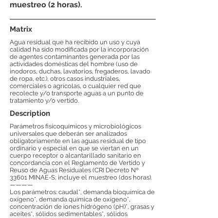
muestreo (2 horas).
Matrix
Agua residual que ha recibido un uso y cuya
calidad ha sido modificada por la incorporación
de agentes contaminantes generada por las
actividades domésticas del hombre (uso de
inodoros, duchas, lavatorios, fregaderos, lavado
de ropa, etc.), otros casos industriales,
comerciales o agrícolas, o cualquier red que
recolecte y/o transporte aguas a un punto de
tratamiento y/o vertido.
Description
Parámetros fisicoquímicos y microbiológicos
universales que deberán ser analizados
obligatoriamente en las aguas residual de tipo
ordinario y especial en que se viertan en un
cuerpo receptor o alcantarillado sanitario en
concordancia con el Reglamento de Vertido y
Reuso de Aguas Residuales (CRI Decreto Nº
33601 MINAE-S; incluye el muestreo (dos horas).
————
Los parámetros: caudal*, demanda bioquímica de
oxígeno*, demanda química de oxígeno*,
concentración de iones hidrógeno (pH)*, grasas y
aceites*, sólidos sedimentables*, sólidos