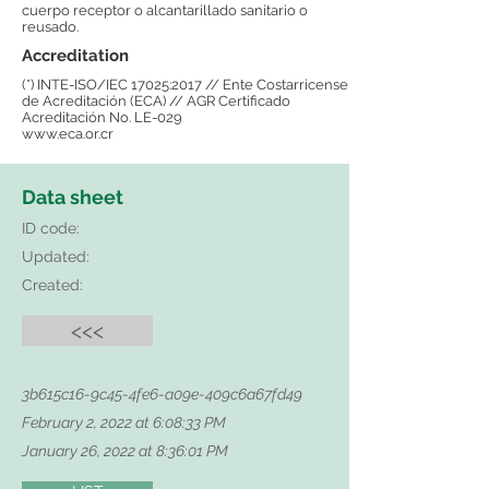
cuerpo receptor o alcantarillado sanitario o
reusado.
Accreditation
(*) INTE-ISO/IEC 17025:2017 // Ente Costarricense
de Acreditación (ECA) // AGR Certificado
Acreditación No. LE-029
www.eca.or.cr
Data sheet
ID code:
Updated:
Created:
<<<
3b615c16-9c45-4fe6-a09e-409c6a67fd49
February 2, 2022 at 6:08:33 PM
January 26, 2022 at 8:36:01 PM