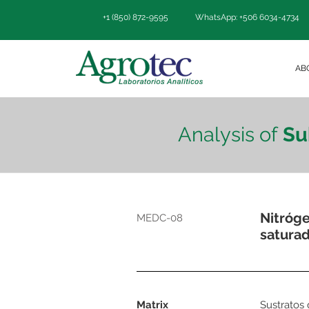
+1 (850) 872-9595
WhatsApp: +506 6034-4734
AB
Analysis of
Su
Nitróge
MEDC-08
satura
Matrix
Sustratos