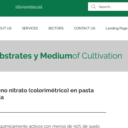
info@agrotec.net
OUT US
SERVICES
SECTORS
CONTACT US
Landing Page
bstrates y Medium
of Cultivation
no nitrato (colorimétrico) en pasta
da
 químicamente activos con menos de 50% de suelo