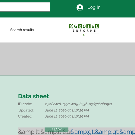
Log In
Search results
Data sheet
ID code:
b7a8c42d-155a-4e15-8436-0363cbaba9e1
Updated:
June 11, 2020 at 11:15:25 PM
Created:
June 11, 2020 at 11:15:25 PM
READY
&amp;lt;&amp;lt;&amp;lt;
&amp;gt;&amp;gt;&amp;