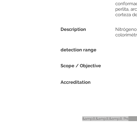
conformado
perlita, a
corteza de
Description
Nitrógeno
colorimétr
detection range
Scope / Objective
Accreditation
&amp;lt;&amp;lt;&amp;lt; Previou