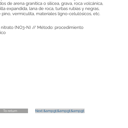
s de arena granítica o silícea, grava, roca volcánica,
rcilla expandida, lana de roca, turbas rubias y negras,
 pino, vermiculita, materiales ligno-celulósicos, etc.
 nitrato (NO3-N) // Método: procedimiento
ico
s
To return
Next &amp;gt;&amp;gt;&amp;gt;