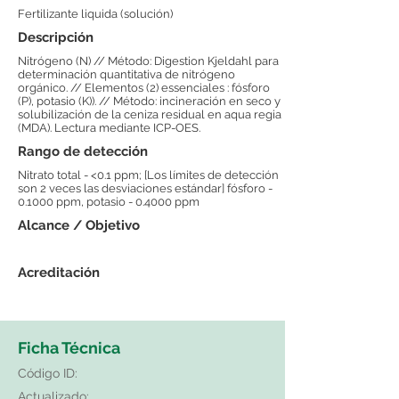
Fertilizante liquida (solución)
Descripción
Nitrógeno (N) // Método: Digestion Kjeldahl para
determinación quantitativa de nitrógeno
orgánico. // Elementos (2) essenciales : fósforo
(P), potasio (K)). // Método: incineración en seco y
solubilización de la ceniza residual en aqua regia
(MDA). Lectura mediante ICP-OES.
Rango de detección
Nitrato total - <0.1 ppm; [Los límites de detección
son 2 veces las desviaciones estándar] fósforo -
0.1000 ppm, potasio - 0.4000 ppm
Alcance / Objetivo
Acreditación
Ficha Técnica
Código ID:
Actualizado: