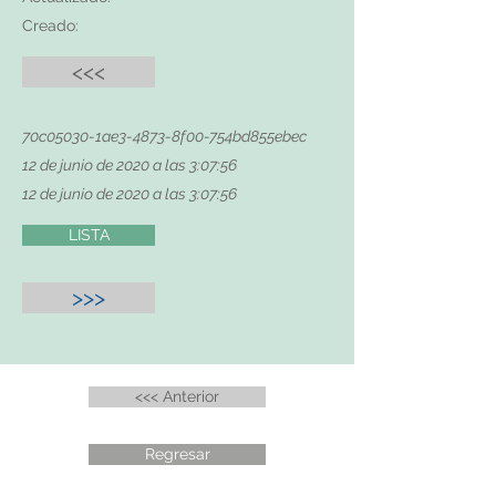
Creado:
<<<
70c05030-1ae3-4873-8f00-754bd855ebec
12 de junio de 2020 a las 3:07:56
12 de junio de 2020 a las 3:07:56
LISTA
>>>
<<< Anterior
Regresar