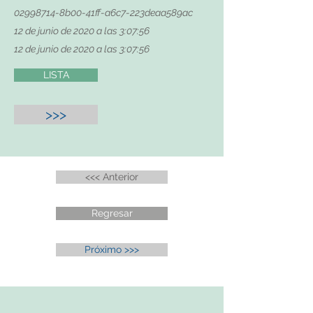
02998714
-8b00-41ff-a6c7-223deaa589ac
12 de junio de 2020 a las 3:07:56
12 de junio de 2020 a las 3:07:56
LISTA
>>>
<<< Anterior
Regresar
Próximo >>>