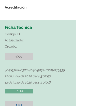
Acreditación
Ficha Técnica
Código ID:
Actualizado:
Creado:
<<<
4a4a378a-d37d-404c-903e-f001fe2f9339
12 de junio de 2020 a las 3:07:56
12 de junio de 2020 a las 3:07:56
LISTA
>>>