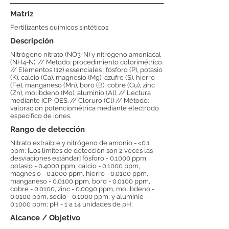
Matriz
Fertilizantes químicos sintéticos
Descripción
Nitrógeno nitrato (NO3-N) y nitrógeno amoniacal
(NH4-N). // Método: procedimiento colorimétrico.
// Elementos (12) essenciales : fósforo (P), potasio
(K), calcio (Ca), magnesio (Mg), azufre (S), hierro
(Fe), manganeso (Mn), boro (B), cobre (Cu), zinc
(Zn), molibdeno (Mo), aluminio (Al). // Lectura
mediante ICP-OES. // Cloruro (Cl) // Método:
valoración potenciométrica mediante electrodo
específico de iones.
Rango de detección
Nitrato extraíble y nitrógeno de amonio - <0.1
ppm; [Los límites de detección son 2 veces las
desviaciones estándar] fósforo - 0.1000 ppm,
potasio - 0.4000 ppm, calcio - 0.1000 ppm,
magnesio - 0.1000 ppm, hierro - 0.0100 ppm,
manganeso - 0.0100 ppm, boro - 0.0100 ppm,
cobre - 0.0100, zinc - 0.0090 ppm, molibdeno -
0.0100 ppm, sodio - 0.1000 ppm, y aluminio -
0.1000 ppm; pH - 1 a 14 unidades de pH;
Alcance / Objetivo