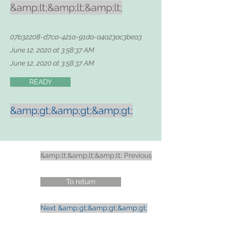
&amp;lt;&amp;lt;&amp;lt;
07b32208-d7ca-421a-91da-a4a23ac3bea3
June 12, 2020 at 3:58:37 AM
June 12, 2020 at 3:58:37 AM
READY
&amp;gt;&amp;gt;&amp;gt;
&amp;lt;&amp;lt;&amp;lt; Previous
To return
Next &amp;gt;&amp;gt;&amp;gt;