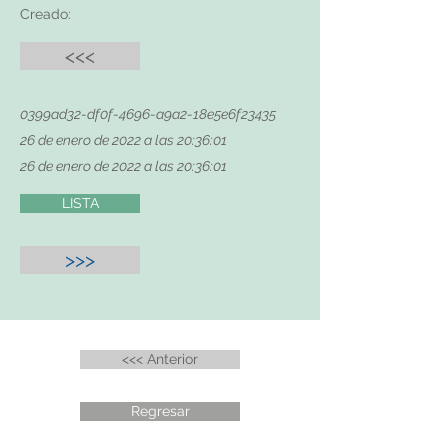
Creado:
<<<
0399ad32-df0f-4696-a9a2-18e5e6f23435
26 de enero de 2022 a las 20:36:01
26 de enero de 2022 a las 20:36:01
LISTA
>>>
<<< Anterior
Regresar