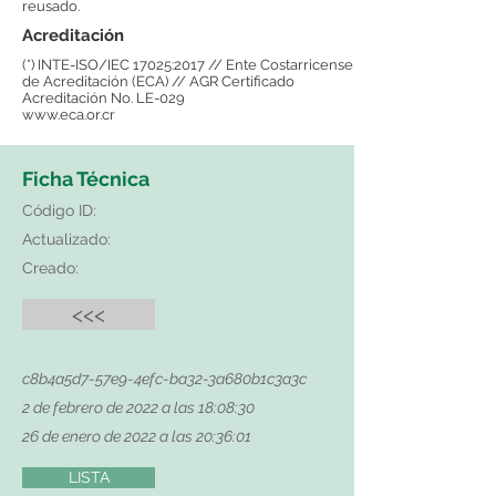
reusado.
Acreditación
(*) INTE-ISO/IEC 17025:2017 // Ente Costarricense
de Acreditación (ECA) // AGR Certificado
Acreditación No. LE-029
www.eca.or.cr
Ficha Técnica
Código ID:
Actualizado:
Creado:
<<<
c8b4a5d7-57e9-4efc-ba32-3a680b1c3a3c
2 de febrero de 2022 a las 18:08:30
26 de enero de 2022 a las 20:36:01
LISTA