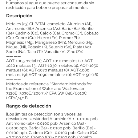
humanos al agua que puede ser consumida sin
restricción para beber o preparar alimentos.
Descripción
Metales (23) CLP/TAL completo: Aluminio (Al),
Antimonio (Sb), Arsénico (As), Bario (Ba), Berilio
(Be), Cadmio (Cd), Calcio (Ca), Cromo (Cr), Cobalto
(Co), Cobre (Cu), Hierro (Fe), Plomo (Pb),
Magnesio (Mg), Manganeso (Mn), Mercurio (Hg),
Níquel (Ni), Potasio (K), Selenio (Se), Plata (Ag),
Sodio (Na), Talio (TI), Vanadio (V), Zinc (Zn)
————
AQT-1005 metal (1); AQT-1010 metales (2); AQT-
1020 metales (3); AQT-1030 metales (4); AQT-1050
metales (6); AQT-1070 metales (8); AQT-1080
metales (9); AQT-1090 metales (10); AQT-1150 (16)
————
Métodos de referencia: "Standard Methods for
the Examination of Water and Wastewater -
3120B, 3030E/200.7 // EPA SW 846/6010C
(ICP)/7471B
Rango de detección
[Los límites de detección son 2 veces las
desviaciones estándar] Aluminio (Al) - 0.0100 ppb,
Antimonio (Sb) - 0.0100 ppb, Arsénico (As) -
0.0100 ppb, Bario (Ba) - 0.0100 ppb, Berilio (Be) -
0.0100 ppb, Cadmio (Cd) - 0.0100 ppb, Calcio (Ca)
- 0.0100 ppb, Cromo (Cr) - 0.0100 ppb, Cobalto