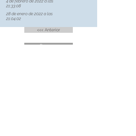
4 de febrero de 2022 a las
21:33:08
28 de enero de 2022 a las
21:04:02
<<< Anterior
Regresar
Próximo >>>
Radial de Lindora, Del Puente del Rio Virilla, 100 N, 300 O.
Ofibodegas de Oeste Local #13, San Rafael de Alajuela,
Costa Rica
Tel:
+506 4040-0390
Whatsapp: +506 6034-4734
info@agrotec.net