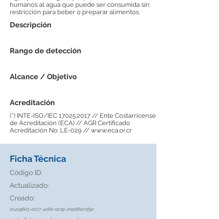
humanos al agua que puede ser consumida sin
restricción para beber o preparar alimentos.
Descripción
Rango de detección
Alcance / Objetivo
Acreditación
(*) INTE-ISO/IEC 17025:2017 // Ente Costarricense
de Acreditación (ECA) // AGR Certificado
Acreditación No. LE-029 //
www.eca.or.cr
Ficha Técnica
Código ID:
Actualizado:
Creado:
0c4a9603-0077-406b-a2a9-2b90f6a70f90